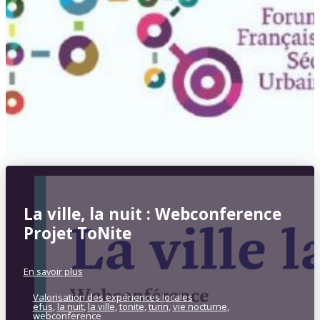
La ville, la nuit : Webconference
Projet ToNite
En savoir plus
Valorisation des expériences locales
efus
,
la nuit
,
la ville
,
tonite
,
turin
,
vie nocturne
,
webconference