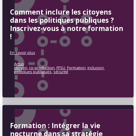
Comment inclure les citoyens
dans les politiques publiques ?
Inscrivez-vous à notre formation
!
En savoir plus
Actus
citoyen
,
co-production
,
FFSU
,
Formation
,
inclusion
,
politiques publiques
,
sécurité
Formation : Intégrer la vie
nocturne dans sa stratégie